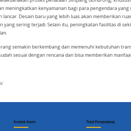
melaksanakan proses penataan Simpang Gondrong, khususnya
an meningkatkan kenyamanan bagi para pengendara yang m
ebih lancar. Desain baru yang lebih luas akan memberikan r
ng sering terjadi. Selain itu, peningkatan fasilitas di se
an.
erang semakin berkembang dan memenuhi kebutuhan transp
udah sesuai dengan rencana dan bisa memberikan manfaat
n/
Kontak Kami
Total Pengunjung