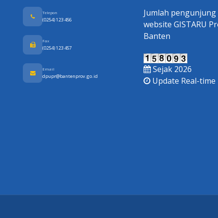
Jumlah pengunjung
Telepon
(0254) 123 456
website GISTARU Pr
Banten
Fax
(0254) 123 457
Sejak 2026
Email
dpupr@bantenprov.go.id
Update Real-time