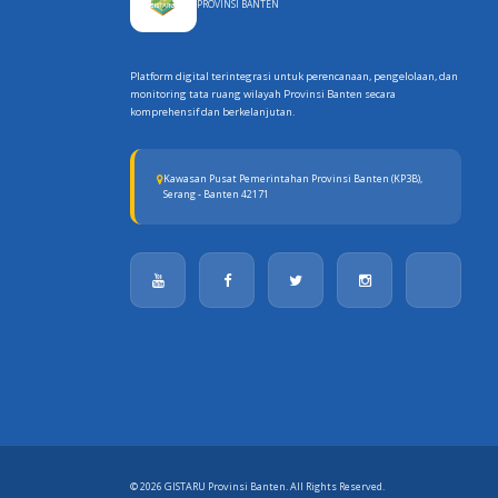
PROVINSI BANTEN
Platform digital terintegrasi untuk perencanaan, pengelolaan, dan
monitoring tata ruang wilayah Provinsi Banten secara
komprehensif dan berkelanjutan.
Kawasan Pusat Pemerintahan Provinsi Banten (KP3B),
Serang - Banten 42171
© 2026 GISTARU Provinsi Banten. All Rights Reserved.