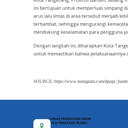
Kota Tangerang, Provinsi Banten, sedang 
ini bertujuan untuk memperluas simpang d
arus lalu lintas di area tersebut menjadi l
terhambat, sehingga mengurangi kemacetan ya
mendukung keselamatan para pengguna jal
Dengan langkah ini, diharapkan Kota Tang
untuk memastikan bahwa pelaksanaannya s
SOURCE: https://www.instagram.com/dpupr_bante
DINAS PEKERJAAN UMUM
DAN PENATAAN RUANG